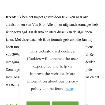
Brent:
‘Ik ben het traject gestart door te kijken naar alle
afvalstromen van Van Erp. Alle in- en uitgaande tonnages heb
ik opgevraagd. En daarna de liters diesel van de afgelopen
jaren. Met deze data heb ik de formule gebruikt die Jan mij
heeft uitgelegd. Daar is een cijfer uit gekomen: een reductie
This website used cookies.
van 29%. Het klinkt simpel, maar dat was het niet altijd. Een
Cookies will enhance the user
uitdaging voor ons was het opvragen van de data van derden.
experience and help us
Sommigen stuurden gelijk een overzicht van de data op de
improve the website. More
mail. Maar het kwam ook voor dat er geen overzicht was en dat
information about our privacy
we echt nog aan de slag moesten gaan.’
policy can be found
here
.