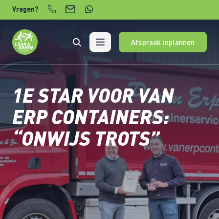
Verder naar content
Vragen?
Afspraak inplannen
1E STAR VOOR VAN
ERP CONTAINERS:
“ONWIJS TROTS”