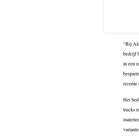
alles wa
ruim 10
Duurza
“Bij Al
bedrijf
in een 
bespari
recente
Het bedr
trucks i
materie
variante