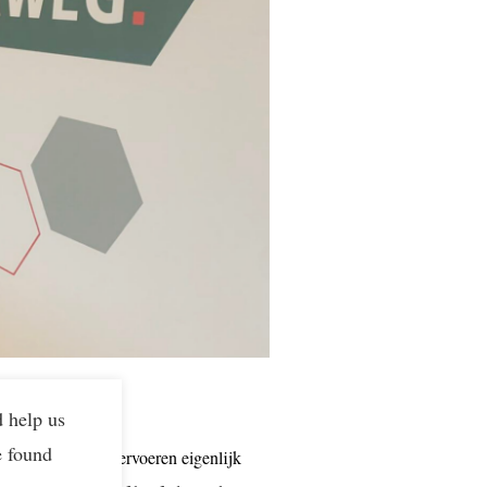
d help us
e found
 Duitsland. “We vervoeren eigenlijk