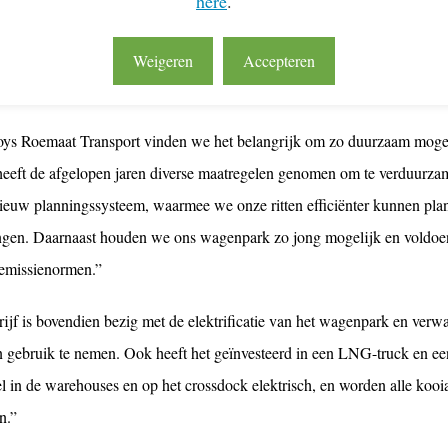
here
.
t op een pallet en in een trailer past,” vertelt algemeen directeur Thoma
0 voertuigen op de weg.
Weigeren
Accepteren
amheid centraal
oys Roemaat Transport vinden we het belangrijk om zo duurzaam mogeli
 heeft de afgelopen jaren diverse maatregelen genomen om te verduurz
nieuw planningssysteem, waarmee we onze ritten efficiënter kunnen pla
ngen. Daarnaast houden we ons wagenpark zo jong mogelijk en voldoe
 emissienormen.”
ijf is bovendien bezig met de elektrificatie van het wagenpark en verwa
n gebruik te nemen. Ook heeft het geïnvesteerd in een LNG-truck en een
el in de warehouses en op het crossdock elektrisch, en worden alle koo
n.”