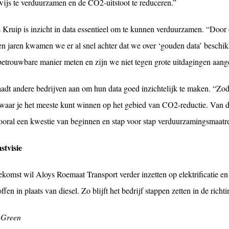
wijs te verduurzamen en de CO2-uitstoot te reduceren.”
Kruip is inzicht in data essentieel om te kunnen verduurzamen. “Door o
en jaren kwamen we er al snel achter dat we over ‘gouden data’ beschi
betrouwbare manier meten en zijn we niet tegen grote uitdagingen aang
adt andere bedrijven aan om hun data goed inzichtelijk te maken. “Zodra
waar je het meeste kunt winnen op het gebied van CO2-reductie. Van da
vooral een kwestie van beginnen en stap voor stap verduurzamingsmaat
tvisie
ekomst wil Aloys Roemaat Transport verder inzetten op elektrificatie en
ffen in plaats van diesel. Zo blijft het bedrijf stappen zetten in de ric
 Green