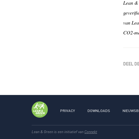
Lean & 
geverifi
van Lea
CO2-m
DEEL D
PRIVACY
DOWNLOADS
NIEUWSB
Lean & Green is een initiatief van
Connekt