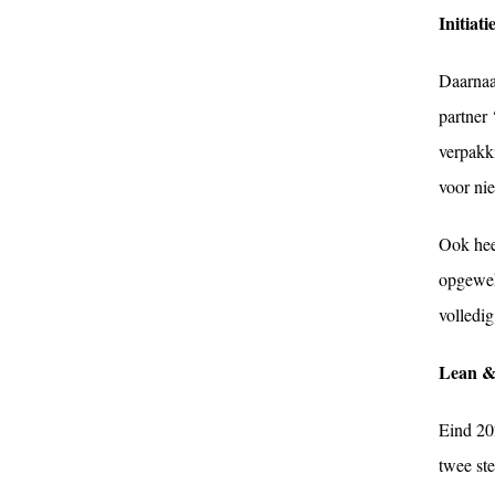
Initiat
Daarnaa
partner
verpakk
voor ni
Ook hee
opgewek
volledig
Lean &
Eind 202
twee st