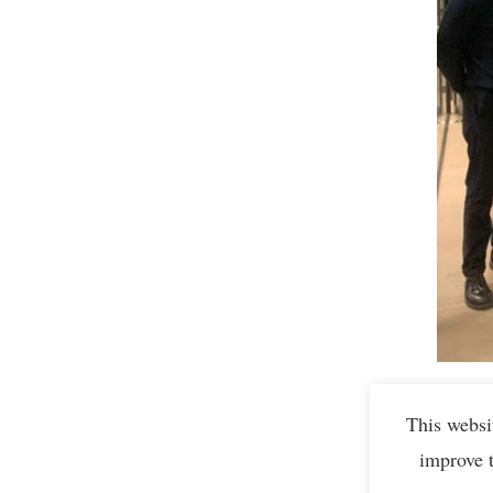
Over 
This websi
improve 
Aloys R