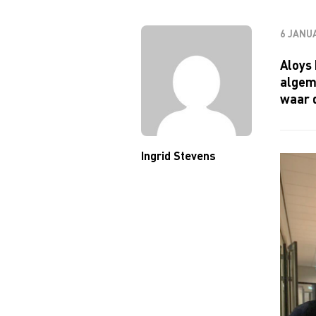
6 JANUA
Aloys
algem
waar d
Ingrid Stevens