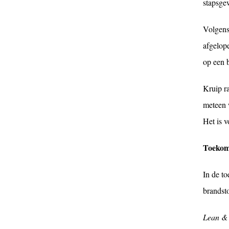
stapsge
Volgens 
afgelop
op een 
Kruip ra
meteen 
Het is 
Toekoms
In de to
brandsto
Lean &