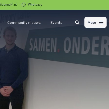
@connekt.nl
Whatsapp
Community nieuws
Events
Zoeken
Meer