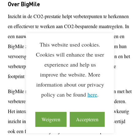
Over BigMile
Inzicht in de CO2-prestatie helpt verbeterpunten te herkennen
en effectiever te werken aan CO2-besparende maatregelen. In
een nauw samenwerkingsverband helpen Lean & Green en
This website used cookies.
BigMile zowel verladers als logistiek dienstverleners om hun
Cookies will enhance the user
vervoersgerelateerde CO2-uitstoot inzichtelijk te maken en het
experience and help us
verbeterpotentieel te indentificeren, om zo de logistieke
improve the website. More
footprint te kunnen reduceren.
information about our privacy
BigMile maakt het gemakkelijk om aan de slag te gaan met het
policy can be found
here
.
verbeteren van je eigen CO2-voetafdruk en die van anderen.
Het interactieve SaaS-platform van BigMile geeft nauwkeurig
Weigeren
Accepteren
inzicht in je CO2-uitstoot, zodat dit naast kosten en levertijd
ook een factor kan zijn bij het kiezen van transport.