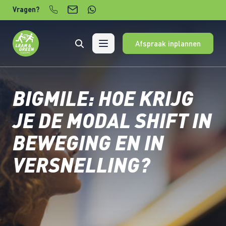
Verder naar content
Vragen?
Afspraak inplannen
BIGMILE: HOE KRIJG
JE DE MODAL SHIFT IN
BEWEGING EN IN
VERSNELLING?