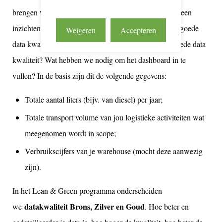
brengen van de CO2. Want: zonder data kunnen we geen
inzichten verkrijgen. Het is dus van belang dat er een goede
Weigeren
Accepteren
data kwaliteit beschikbaar is. Maar wat is eigenlijk goede data
kwaliteit? Wat hebben we nodig om het dashboard in te
vullen? In de basis zijn dit de volgende gegevens:
Totale aantal liters (bijv. van diesel) per jaar;
Totale transport volume van jou logistieke activiteiten wat
meegenomen wordt in scope;
Verbruikscijfers van je warehouse (mocht deze aanwezig
zijn).
In het Lean & Green programma onderscheiden
datakwaliteit Brons, Zilver en Goud
we
. Hoe beter en