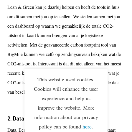
Lean & Green kan je daarbij helpen en heeft de tools in huis
om dit samen met jou op te stellen. We stellen samen met jou
een dashboard op waarin we gemakkelijk de totale CO2-
uitstoot in kaart kunnen brengen van al je logistieke
activiteiten. Met de geavanceerde carbon footprint tool van
BigMile kunnen we zelfs op zendingsniveau bekijken wat de
CO2-uitstoot is. Interessant is dat dit niet alleen van het meest
recente kalenderjaar kan, maar we kunnen ook kijken wat je
This website used cookies.
CO2-uitstoot is van de afgelopen jaren (mits daar goede data
Cookies will enhance the user
van beschikbaar ).
experience and help us
improve the website. More
information about our privacy
2. Data
policy can be found
here
.
Data. Een ontzettend belangrijk onderdeel van het in kaart