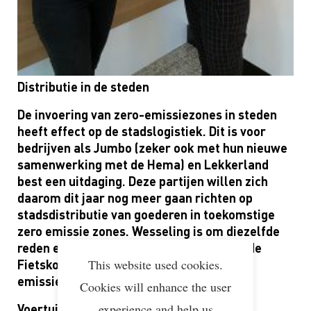
Distributie in de steden
De invoering van zero-emissiezones in steden
heeft effect op de stadslogistiek. Dit is voor
bedrijven als Jumbo
(
zeker
ook
met hun nieuwe
samenwerking met de Hema
)
en
Lekkerland
best een uitdaging.
Deze partijen willen zich
daarom dit jaar
nog meer
gaan richten op
stadsdistributie van goederen
in toekomstige
zero emissie zones
.
Wesseling
is om diezelfde
reden een samenwerking begonnen met de
This website used cookies.
Fietskoeriers
en ook PostNL
streeft naar
emissievrije stadslogistiek.
Cookies will enhance the user
experience and help us
Voertuigen en brandstoffen