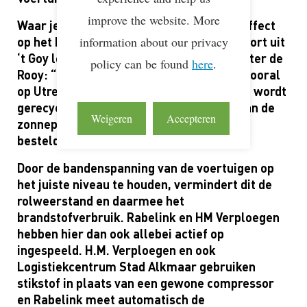
improve the website. More
Waar je op rijdt en hoe je rijdt heeft ook effect
information about our privacy
op
het brandstofverbruik.
De Rooy Transport uit
‘t Goy levert nu al elektrisch. Eigenaar Peter de
policy can be found
here
.
Rooy: “De huidige elektrische truck rijdt vooral
op Utrecht. Deze gaat er binnenkort uit en wordt
gerecycled voor onze de energieopslag van de
Weigeren
Accepteren
zonnepanelen. Twee nieuwe e-trucks zijn
besteld.”
Door de banden
spanning
van
de
voertuigen op
het juiste niveau te houden, vermindert dit de
rolweerstand en daarmee het
brandstofverbruik. Rabelink en HM
Verploegen
hebben
hier dan ook
allebei actief
op
ingespeeld
.
H.M.
V
erploegen
en
ook
Logistiekcentrum Stad Alkmaar
gebruik
en
stikstof
in plaats van een gewone compressor
en Rabelink meet automatisch de