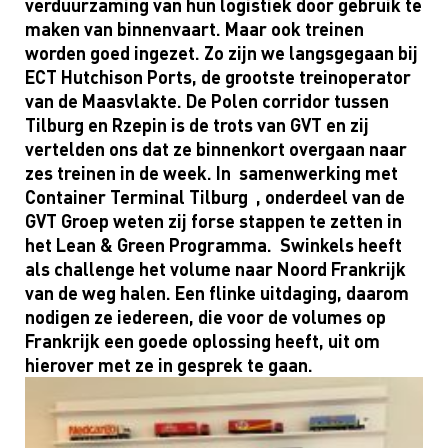
verduurzaming van hun logistiek d
oor gebruik
te
maken
van binnenvaart
.
Maar o
ok treinen
worden goed ingezet. Zo zijn we
langsgegaan
bij
ECT
Hutchison
Ports, de grootste treinoperator
van de Maasvlakte.
De Polen corridor
tussen
Tilburg en
Rzepin
is de trots van
GVT
en
zij
vertelden ons dat ze
binnenkort over
gaan
naar
zes treinen
in de week
.
I
n
samenwerking
met
Container Terminal Tilburg
, onderdeel van de
GVT G
roep
weten zij
forse
stappen
te zetten in
het
Lean
& Green Programma
.
Swinkels heeft
als
challenge
het volume naar
N
oord Frankrijk
van de weg halen. Een flinke uitdaging, daarom
nodigen ze ieder
een
,
die
voor de volumes op
Frankrijk een
goede
oplossing
heeft
,
uit
om
hierover met ze in gesprek te gaan.