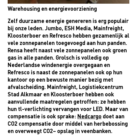
Warehousing en energievoorziening
Zelf duurzame energie genereren is erg populair
bij onze leden.
Jumbo, ESH Media,
Mainfreight
,
Kloosterboer en
Refresco
hebben gezamenlijk al
vele zonnepanelen toegevoegd aan hun panden.
Rensa
heeft naast vele zonnepanelen ook groen
gas in alle panden.
Grolsch is v
olledig op
Nederlandse windenergie overgegaan en
Refresco
is
naast
de
zonnepanelen
ook
op
hun
kantoor op
een bewuste manier bezig met
afvalscheiding
.
Mainfreight
, Logistiekcentrum
Stad Alkmaar en Kloosterboer
he
bben
ook
aanvullende maatregelen getroffen: ze hebben
hun tl-verlichting vervangen voor
LED
.
Maar van
compensatie is ook sprake:
Nedcargo
doet aan
CO2 compensatie door middel van herbebossing
en
overweegt
CO2
–
opslag
in veenbanken.