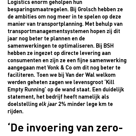
Logistics
enorm
geholpen
hun
besparings
maatregelen.
Bij Grolsch
hebben ze
de ambities om nog meer in te spelen op deze
manier van transportplanning. M
et
be
hulp van
transportmanagementsystemen
hopen zij dit
jaar
nog beter te plannen en de
samenwerkingen te
optimaliseren
.
Bij BSH
hebben ze ingezet op directe levering aan
consumenten en zijn ze een fijne samenwerking
aangegaan met Vonk & Co om dit nog beter te
faciliteren. Toe
n
we bij
Van der Wal
welkom
werden geheten zagen we levensgroot
‘
Kill
Empty Running’ op de wand
staat
.
Een duidelijk
statement, het
bedrijf heeft
namelijk
als
doelstelling
elk jaar
2% minder lege km
te
rijden.
De invoering van zero-