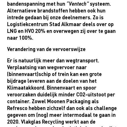
bandenspanning met hun
“
Ventech
”
systeem
.
Alternatieve brandstoffen hebben ook hun
intrede gedaan bij onze deelnemers.
Zo
is
Logistiekcentrum Stad Alkmaar
deels
over
op
LNG en
HVO
20%
en overwegen z
ij over te gaan
naar 100%.
Verandering van de vervoerswijze
Er is natuurlijk meer dan wegtransport.
Verplaatsing van wegvervoer naar
(binnenvaart)schip of trein kan een grote
bijdrage leveren aan de doelen van het
Klimaatakkoord.
Binnenvaart en spoor
veroorzaken duidelijk minder CO2-uitstoot per
container.
Zowel
Moonen
Packaging
als
Refresco
hebben
zichzelf
dan ook als
challenge
gegeven om
(nog)
meer intermodaal te gaan in
2020.
Vlakglas Recycling
werkt
aan de