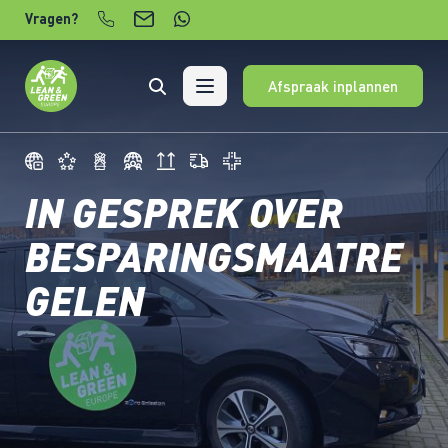
Verder naar content
Vragen?
Afspraak inplannen
IN GESPREK OVER
BESPARINGSMAATRE
GELEN