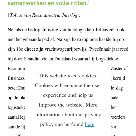
samenwerken en volle ritten.’
| Tobias van Rees, directeur Interlogic
Net als de bedrijfsfilosofie van Interlogic liep Tobias zelf ook
niet het gebaande pad af. Na zijn havo diploma haalde hij op
zijn 18e direct zijn vrachtwagenrijbewijs. Tweeënhalf jaar reed
hij door Scandinavië en Duitsland waarna hij Logistiek &
Economie studeerde. Na zijn diploma haalde hij zijn Master of
This website used cookies.
Business Administration
in Oostenrijk en leerde tegelijkertijd
Cookies will enhance the user
beter Duits spreken. Terug in Nederland ging hij aan de slag
experience and help us
op de planning en later de expeditie van een internationale
improve the website. More
logistieke dienstverlener. Daar verbaasde hij zich over het
information about our privacy
aantal lege ritten. ‘Meerdere keren per dag hingen vervoerders
policy can be found
here
.
aan de lijn voor een beladen rit terug. Ik dacht als ik voor