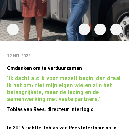
12 MEI, 2022
Omdenken om te verduurzamen
‘Ik dacht als ik voor mezelf begin, dan draai
ik het om: niet mijn eigen wielen zijn het
belangrijkste, maar de lading en de
samenwerking met vaste partners.’
Tobias van Rees, directeur Interlogic
In 2016 richtte Tobias van Rees Interlogic op in