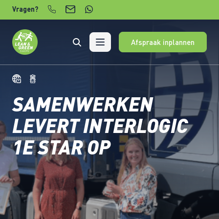
Verder naar content
Vragen?
Afspraak inplannen
SAMENWERKEN
LEVERT INTERLOGIC
1E STAR OP