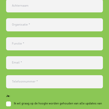
Achternaam
Organisatie
*
Functie
*
Email
*
Telefoonnummer
*
Ja:
Ik wil graag op de hoogte worden gehouden van alle updates van