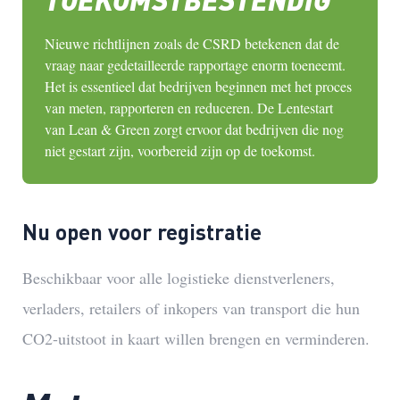
Nieuwe richtlijnen zoals de CSRD betekenen dat de
vraag naar gedetailleerde rapportage enorm toeneemt.
Het is essentieel dat bedrijven beginnen met het proces
van meten, rapporteren en reduceren. De Lentestart
van Lean & Green zorgt ervoor dat bedrijven die nog
niet gestart zijn, voorbereid zijn op de toekomst.
Nu open voor registratie
Beschikbaar voor alle logistieke dienstverleners,
verladers, retailers of inkopers van transport die hun
CO2-uitstoot in kaart willen brengen en verminderen.