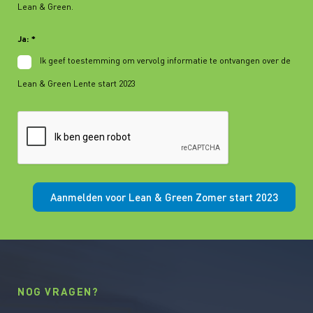
Lean & Green.
Ja:
*
Ik geef toestemming om vervolg informatie te ontvangen over de
Lean & Green Lente start 2023
Aanmelden voor Lean & Green Zomer start 2023
NOG VRAGEN?