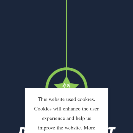
This website used cookies.
Cookies will enhance the user
experience and help us
22-05-2024
DATA IN KAART
improve the website. More