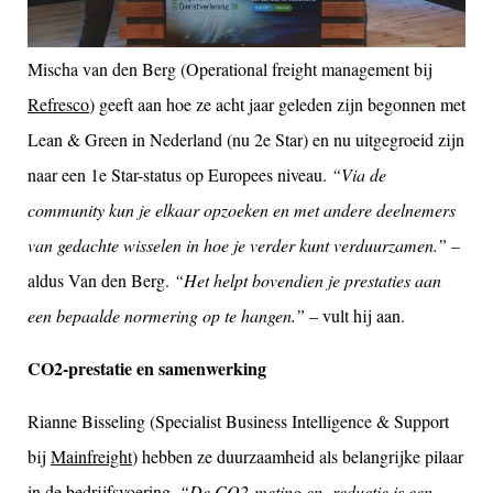
Mischa van den Berg (Operational freight management bij
Refresco
) geeft aan hoe ze acht jaar geleden zijn begonnen met
Lean & Green in Nederland (nu 2
e
Star) en nu uitgegroeid zijn
naar een 1
e
Star-status op Europees niveau.
“Via de
community kun je elkaar opzoeken en met andere deelnemers
van gedachte wisselen in hoe je verder kunt verduurzamen.”
–
aldus Van den Berg.
“Het helpt bovendien je prestaties aan
een bepaalde normering op te hangen.”
– vult hij aan.
CO2-prestatie en samenwerking
Rianne Bisseling (Specialist Business Intelligence & Support
bij
Mainfreight
) hebben ze duurzaamheid als belangrijke pilaar
in de bedrijfsvoering.
“De CO2-meting en -reductie is een