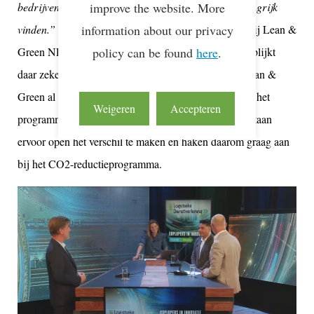
improve the website. More
bedrijven meer gaan nadenken over wat ze echt belangrijk
information about our privacy
vinden.”
-weet Alex Matatula (Head of Community bij Lean &
policy can be found
here
.
Green NL – Connekt) te vertellen. En duurzaamheid blijkt
daar zeker onderdeel van. Het afgelopen jaar heeft Lean &
Green al honderden bedrijven mogen informeren over het
Weigeren
Accepteren
programma en zijn ze actief in 14 landen. Bedrijven staan
ervoor open het verschil te maken en haken daarom graag aan
bij het CO2-reductieprogramma.