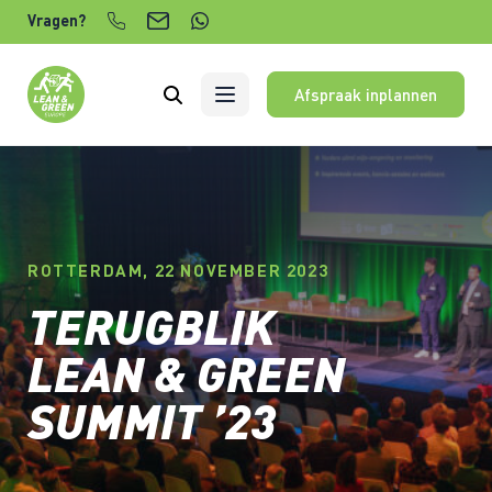
Verder naar content
Vragen?
Afspraak inplannen
ROTTERDAM, 22 NOVEMBER 2023
TERUGBLIK
LEAN & GREEN
SUMMIT ’23