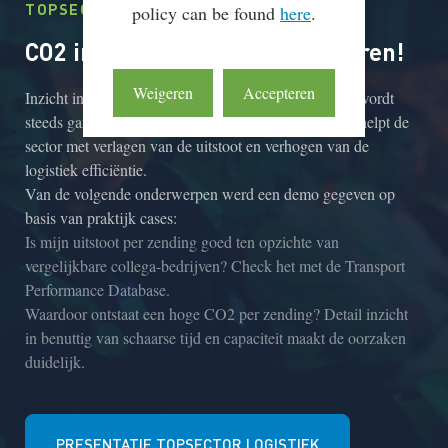
TOPSECTOR LOGISTIEK
policy can be found
here
.
CO2 inzichtelijk, en nu verbeteren!
Weigeren
Accepteren
Inzicht in CO2 per zending door carbon footprinting wordt
steeds gangbaarder in de sector.
Topsector Logistiek
helpt de
sector met verlagen van de uitstoot en verhogen van de
logistiek efficiëntie.
Van de volgende onderwerpen werd een demo gegeven op
basis van praktijk cases:
Is mijn uitstoot per zending goed ten opzichte van
vergelijkbare collega-bedrijven? Check het met de Transport
Performance Database.
Waardoor ontstaat een hoge CO2 per zending? Detail inzicht
in benuttig van schaarse tijd en capaciteit maakt de oorzaken
duidelijk.
PRESENTATIE TOPSECTOR LOGISTIEK